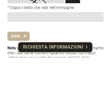
* Copia il testo che vedi nell'immagine
Invia
RICHIESTA INFORMAZIONI
Nota sul trattamento dei dati personali:
La informiamo
che i dati da lei conferiti saranno trattati con mezzi
informatici nel rispetto dei principi stabiliti dalla
normativa vigente in materia di protezione di dati
(Regolamento UE n. 679 del 2016) al solo fine di
fornirle le informazioni richieste, ed eventualmente per
definire/confermare la prenotazione di camere e altri
servizi. L’informativa completa sulle modalità e finalità
dei trattamenti effettuati è accessibile attraverso il
seguente link
informativa