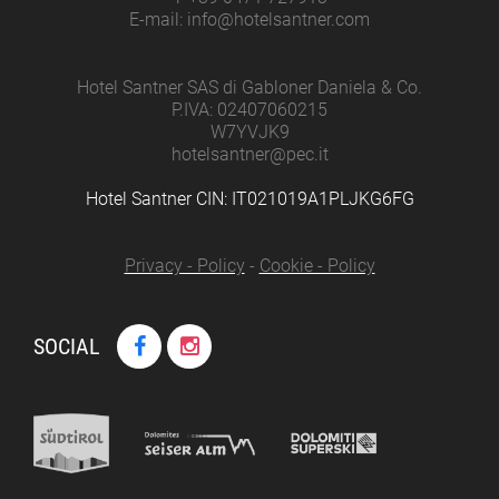
E-mail: info@hotelsantner.com
Hotel Santner SAS di Gabloner Daniela & Co.
P.IVA: 02407060215
W7YVJK9
hotelsantner@pec.it
Hotel Santner CIN: IT021019A1PLJKG6FG
Privacy - Policy
-
Cookie - Policy
SOCIAL